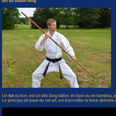
Bo ou baton long
Un
bō
ou kon, est un très long bâton, en bois ou en bambou, 
Le principe de base de cet art, est d'accroître la force délivré