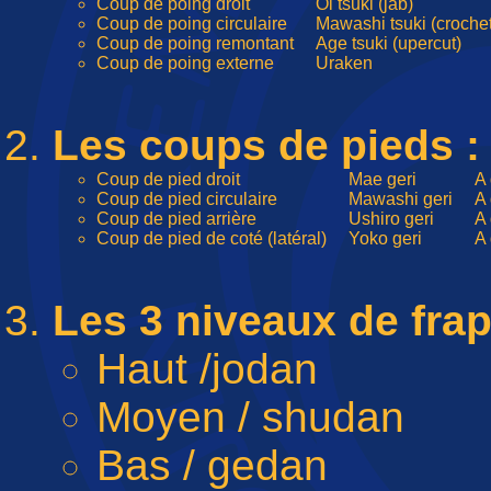
Coup de poing droit
Oi tsuki (jab)
Coup de poing circulaire
Mawashi tsuki (croc
Coup de poing remontant
Age tsuki (upercut)
Coup de poing externe
Uraken
Les coups de pieds :
Coup de pied droit
Mae geri
A 
Coup de pied circulaire
Mawashi geri
A 
Coup de pied arrière
Ushiro geri
A 
Coup de pied de coté (latéral)
Yoko geri
A 
Les 3 niveaux de frap
Haut /jodan
Moyen / shudan
Bas / gedan